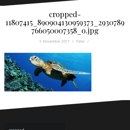
cropped-
11807415_890904130959373_2930789
766050007358_o.jpg
3. November 2017
Peter
Beitragsnavigation