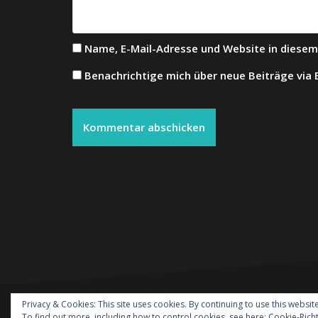
Name, E-Mail-Adresse und Website in diese
Benachrichtige mich über neue Beiträge via E
Privacy & Cookies: This site uses cookies. By continuing to use this website
Stolz präsentiert von WordPress
|
Theme:
Oblique
To find out more, including how to control cookies, see here:
Cookie-Richt