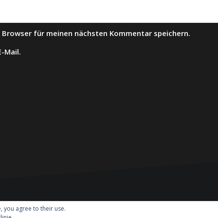
m Browser für meinen nächsten Kommentar speichern.
-Mail.
, you agree to their use.
von Themeisle.
linie